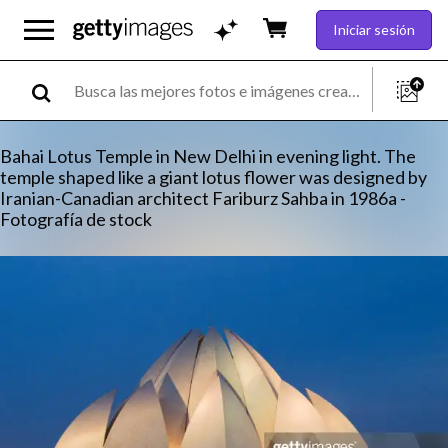
Iniciar sesión
Bahai Lotus Temple in New Delhi in evening light. The
temple shaped like a giant lotus flower was designed by
Iranian-Canadian architect Fariburz Sahba in 1986a -
Fotografía de stock