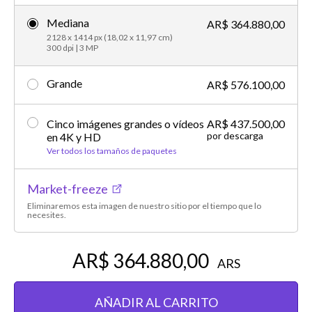
Mediana
AR$ 364.880,00
2128 x 1414 px (18,02 x 11,97 cm)
300 dpi | 3 MP
Grande
AR$ 576.100,00
Cinco imágenes grandes o vídeos
AR$ 437.500,00
por descarga
en 4K y HD
Ver todos los tamaños de paquetes
Market-freeze
Eliminaremos esta imagen de nuestro sitio por el tiempo que lo
necesites.
AR$ 364.880,00
ARS
AÑADIR AL CARRITO