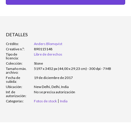
DETALLES
Crédito:
Anders Blomqvist
Creative n.º:
890115148
Tipo de
Libre de derechos
licencia:
Colección:
Stone
Tamaño máx.
5197 x 3452 px (44,00 x 29,23 cm) - 300 dpi - 7 MB
archivo:
Fecha de
19 de diciembre de 2017
subida:
Ubicación:
New Delhi, Delhi, India
Inf. de
No se precisa autorización
autorización:
Categorías:
Fotos de stock
India