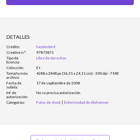
DETALLES
Crédito:
haydenbird
Creative n.º:
97873871
Tipo de
Libre de derechos
licencia:
Colección:
E+
Tamaño máx.
4288 x 2848 px (36,31 x 24,11 cm) - 300 dpi - 7 MB
archivo:
Fecha de
17 de septiembre de 2008
subida:
Inf. de
No se precisa autorización
autorización:
Categorías:
Fotos de stock
Enfermedad de Alzheimer