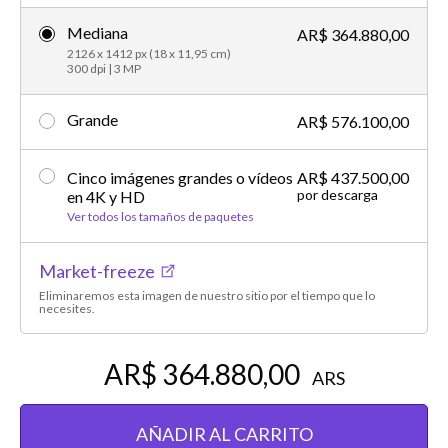
Mediana
AR$ 364.880,00
2126 x 1412 px (18 x 11,95 cm)
300 dpi | 3 MP
Grande
AR$ 576.100,00
Cinco imágenes grandes o vídeos
AR$ 437.500,00
por descarga
en 4K y HD
Ver todos los tamaños de paquetes
Market-freeze
Eliminaremos esta imagen de nuestro sitio por el tiempo que lo
necesites.
AR$ 364.880,00
ARS
AÑADIR AL CARRITO