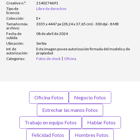
Creative n.º:
2140274691
Tipo de
Libre de derechos
licencia:
Colección:
E+
Tamaño máx.
3335 x 4447 px (28,24 x 37,65 cm) - 300 dpi - 8 MB
archivo:
Fecha de
08 de abril de 2024
subida:
Ubicación:
Serbia
Inf. de
Esta imagen posee autorización firmada del modelo y de
autorización:
propiedad
Categorías:
Fotos de stock
Oficina
Oficina Fotos
Negocio Fotos
Estrechar las manos Fotos
Trabajo en equipo Fotos
Hablar Fotos
Felicidad Fotos
Hombres Fotos