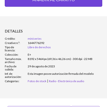
DETALLES
Crédito:
miniseries
Creative n.º:
1644776292
Tipo de
Libre de derechos
licencia:
Colección:
E+
Tamaño máx.
8192 x 5464 px (69,36 x 46,26 cm) - 300 dpi - 22 MB
archivo:
Fecha de
29 de agosto de 2023
subida:
Inf. de
Esta imagen posee autorización firmada del modelo
autorización:
Categorías:
Fotos de stock
Radio - Electrónica de audio