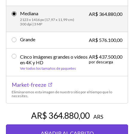
Mediana
AR$ 364.880,00
2123 x 1416 px (17,97 x 11,99 cm)
300 dpi | 3 MP
Grande
AR$ 576.100,00
Cinco imágenes grandes o vídeos
AR$ 437.500,00
por descarga
en 4K y HD
Ver todos los tamaños de paquetes
Market-freeze
Eliminaremos esta imagen de nuestro sitio por el tiempo que lo
necesites.
AR$ 364.880,00
ARS
AÑADIR AL CARRITO