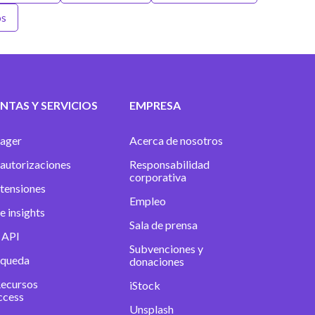
os
NTAS Y SERVICIOS
EMPRESA
ager
Acerca de nosotros
autorizaciones
Responsabilidad
corporativa
xtensiones
Empleo
e insights
Sala de prensa
 API
Subvenciones y
squeda
donaciones
Recursos
iStock
ccess
Unsplash