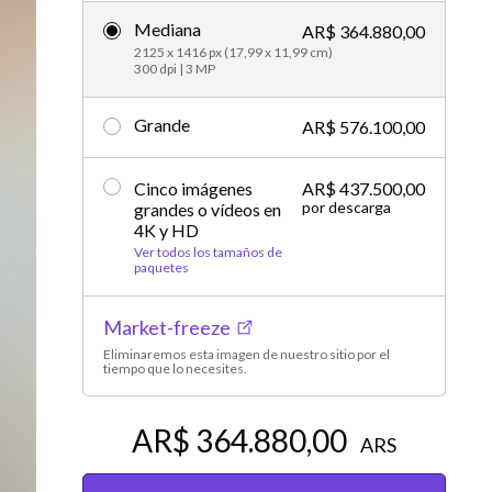
Mediana
Editorial
AR$ 364.880,00
2125 x 1416 px (17,99 x 11,99 cm)
300 dpi | 3 MP
Grande
AR$ 576.100,00
Cinco imágenes
AR$ 437.500,00
por descarga
grandes o vídeos en
4K y HD
Ver todos los tamaños de
paquetes
Market-freeze
Eliminaremos esta imagen de nuestro sitio por el
tiempo que lo necesites.
AR$ 364.880,00
ARS