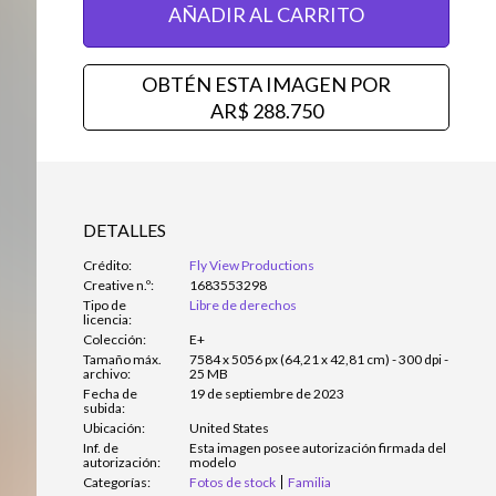
AÑADIR AL CARRITO
OBTÉN ESTA IMAGEN POR
AR$ 288.750
DETALLES
Crédito:
Fly View Productions
Creative n.º:
1683553298
Tipo de
Libre de derechos
licencia:
Colección:
E+
Tamaño máx.
7584 x 5056 px (64,21 x 42,81 cm) - 300 dpi -
archivo:
25 MB
Fecha de
19 de septiembre de 2023
subida:
Ubicación:
United States
Inf. de
Esta imagen posee autorización firmada del
autorización:
modelo
Categorías:
Fotos de stock
Familia