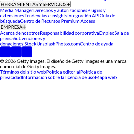
HERRAMIENTAS Y SERVICIOS
Media Manager
Derechos y autorizaciones
Plugins y
extensiones
Tendencias e insights
Integración API
Guía de
búsqueda
Centro de Recursos Premium Access
EMPRESA
Acerca de nosotros
Responsabilidad corporativa
Empleo
Sala de
prensa
Subvenciones y
donaciones
iStock
Unsplash
Photos.com
Centro de ayuda
© 2026 Getty Images. El diseño de Getty Images es una marca
comercial de Getty Images.
Términos del sitio web
Política editorial
Política de
privacidad
Información sobre la licencia de uso
Mapa web