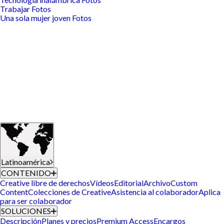
Trabajar Fotos
Una sola mujer joven Fotos
Latinoamérica
CONTENIDO
Creative libre de derechos
Vídeos
Editorial
Archivo
Custom
Content
Colecciones de Creative
Asistencia al colaborador
Aplica
para ser colaborador
SOLUCIONES
Descripción
Planes y precios
Premium Access
Encargos