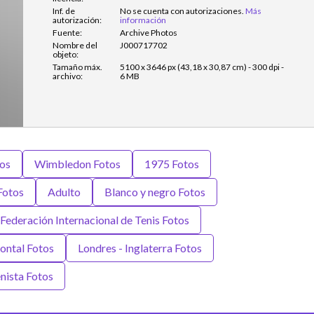
Inf. de
No se cuenta con autorizaciones.
Más
autorización:
información
Fuente:
Archive Photos
Nombre del
J000717702
objeto:
Tamaño máx.
5100 x 3646 px (43,18 x 30,87 cm) - 300 dpi -
archivo:
6 MB
tos
Wimbledon Fotos
1975 Fotos
Fotos
Adulto
Blanco y negro Fotos
Federación Internacional de Tenis Fotos
ontal Fotos
Londres - Inglaterra Fotos
nista Fotos