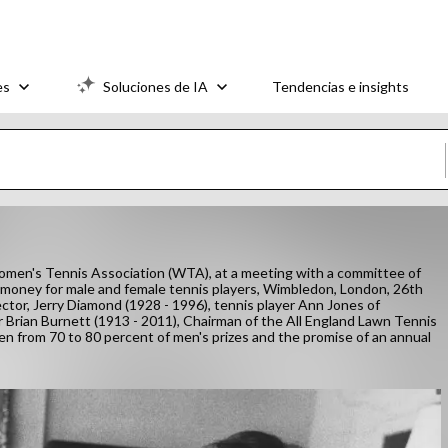
es
Soluciones de IA
Tendencias e insights
e Women's Tennis Association (WTA), at a meeting with a committee of
e money for male and female tennis players, Wimbledon, London, 26th
ector, Jerry Diamond (1928 - 1996), tennis player Ann Jones of
Brian Burnett (1913 - 2011), Chairman of the All England Lawn Tennis
en from 70 to 80 percent of men's prizes and the promise of an annual