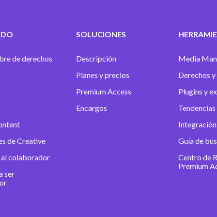
IDO
SOLUCIONES
HERRAMIE
ibre de derechos
Descripción
Media Man
Planes y precios
Derechos y 
Premium Access
Plugins y e
Encargos
Tendencias 
ontent
Integración
es de Creative
Guía de bú
 al colaborador
Centro de 
Premium A
a ser
or