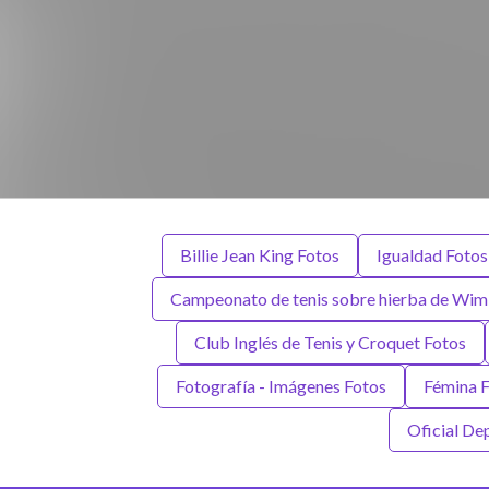
Billie Jean King Fotos
Igualdad Fotos
Campeonato de tenis sobre hierba de Wim
Club Inglés de Tenis y Croquet Fotos
Fotografía - Imágenes Fotos
Fémina 
Oficial De