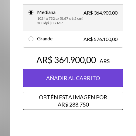
Editorial
Mediana
AR$ 364.900,00
1024 x 732 px (8,67 x 6,2 cm)
300 dpi | 0.7 MP
Grande
AR$ 576.100,00
AR$ 364.900,00
ARS
AÑADIR AL CARRITO
OBTÉN ESTA IMAGEN POR
AR$ 288.750