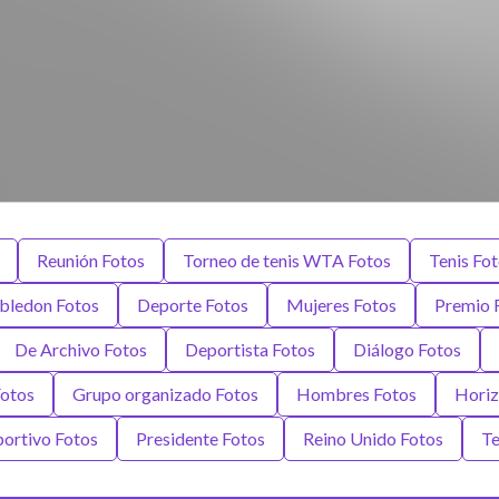
Reunión Fotos
Torneo de tenis WTA Fotos
Tenis Fo
bledon Fotos
Deporte Fotos
Mujeres Fotos
Premio 
De Archivo Fotos
Deportista Fotos
Diálogo Fotos
Fotos
Grupo organizado Fotos
Hombres Fotos
Horiz
portivo Fotos
Presidente Fotos
Reino Unido Fotos
Te