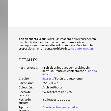
Ten en cuenta lo siguiente:
las imágenes que representan
eventos históricos pueden contener temas, o tener
descripciones, que no reflejan la comprensión actual. Se
proporcionan en un contexto histórico.
Más información
.
DETALLES
Restricciones:
Prohibidos los usos comerciales sin
permiso. Ponte en contacto con tu
oficina
local
.
Crédito:
Express
/
Fotógrafo autónomo
Editorial n.º:
751063877
Colección:
Archive Photos
Fecha de
26 de febrero de 1975
creación:
Fecha de
31 de agosto de 2017
subida:
Tipo de
Con derechos gestionados
licencia: