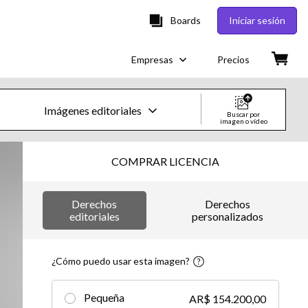
Boards
Iniciar sesión
Empresas
Precios
Imágenes editoriales
Buscar por
imagen o vídeo
Imágenes y vídeos de Creative
COMPRAR LICENCIA
Imágenes
Derechos
Derechos
Creative
editoriales
personalizados
Editorial
¿Cómo puedo usar esta imagen?
Vídeos
Pequeña
AR$ 154.200,00
Creative