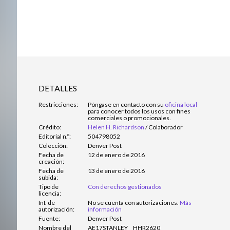
DETALLES
Restricciones:
Póngase en contacto con su
oficina local
para conocer todos los usos con fines
comerciales o promocionales.
Crédito:
Helen H. Richardson
/
Colaborador
Editorial n.º:
504798052
Colección:
Denver Post
Fecha de
12 de enero de 2016
creación:
Fecha de
13 de enero de 2016
subida:
Tipo de
Con derechos gestionados
licencia:
Inf. de
No se cuenta con autorizaciones.
Más
autorización:
información
Fuente:
Denver Post
Nombre del
AE17STANLEY__HHR2620