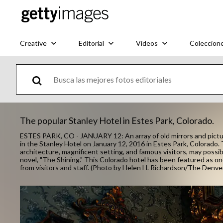
Creative
Editorial
Vídeos
Coleccion
The popular Stanley Hotel in Estes Park, Colorado.
ESTES PARK, CO - JANUARY 12: An array of old mirrors and pictu
in the Stanley Hotel on January 12, 2016 in Estes Park, Colorado.
architecture, magnificent setting, and famous visitors, may possib
novel, "The Shining." This Colorado hotel has been featured as 
from visitors and staff. (Photo by Helen H. Richardson/The Denve