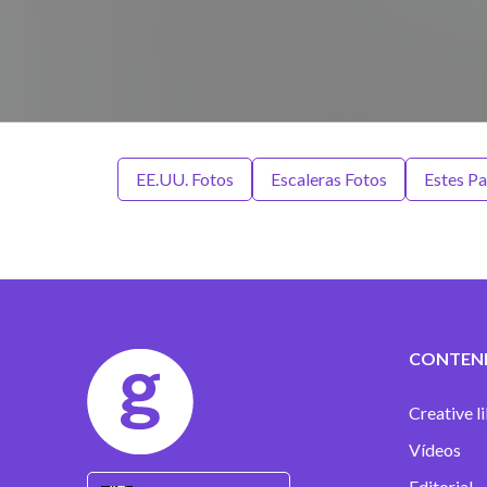
EE.UU. Fotos
Escaleras Fotos
Estes Pa
CONTEN
Creative l
Vídeos
Editorial