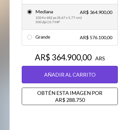
Editorial
Mediana
AR$ 364.900,00
1024 x 682 px (8,67 x 5,77 cm)
300 dpi | 0.7 MP
Grande
AR$ 576.100,00
AR$ 364.900,00
ARS
AÑADIR AL CARRITO
OBTÉN ESTA IMAGEN POR
AR$ 288.750