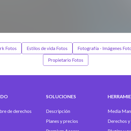
rk Fotos
Estilos de vida Fotos
Fotografía - Imágenes Fot
Propietario Fotos
IDO
SOLUCIONES
HERRAMIE
ibre de derechos
Descripción
Media Man
Planes y precios
Derechos y 
Premium Access
Plugins y e