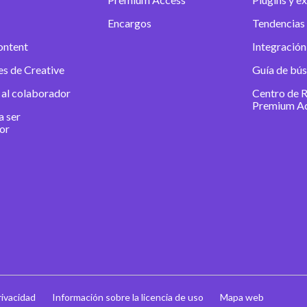
Encargos
Tendencias 
ontent
Integración
es de Creative
Guía de bú
 al colaborador
Centro de 
Premium A
a ser
or
rivacidad
Información sobre la licencia de uso
Mapa web