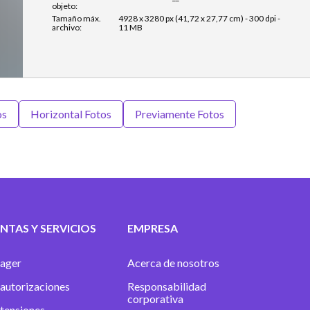
objeto:
Tamaño máx.
4928 x 3280 px (41,72 x 27,77 cm) - 300 dpi -
archivo:
11 MB
os
Horizontal Fotos
Previamente Fotos
NTAS Y SERVICIOS
EMPRESA
ager
Acerca de nosotros
autorizaciones
Responsabilidad
corporativa
xtensiones