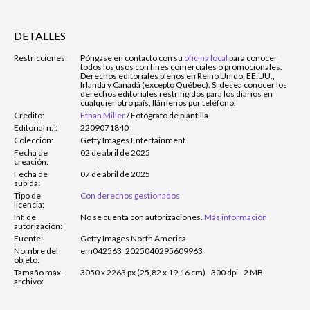
DETALLES
Restricciones:
Póngase en contacto con su
oficina local
para conocer
todos los usos con fines comerciales o promocionales.
Derechos editoriales plenos en Reino Unido, EE.UU.,
Irlanda y Canadá (excepto Québec). Si desea conocer los
derechos editoriales restringidos para los diarios en
cualquier otro país, llámenos por teléfono.
Crédito:
Ethan Miller
/
Fotógrafo de plantilla
Editorial n.º:
2209071840
Colección:
Getty Images Entertainment
Fecha de
02 de abril de 2025
creación:
Fecha de
07 de abril de 2025
subida:
Tipo de
Con derechos gestionados
licencia:
Inf. de
No se cuenta con autorizaciones.
Más información
autorización:
Fuente:
Getty Images North America
Nombre del
em042563_2025040295609963
objeto:
Tamaño máx.
3050 x 2263 px (25,82 x 19,16 cm) - 300 dpi - 2 MB
archivo: