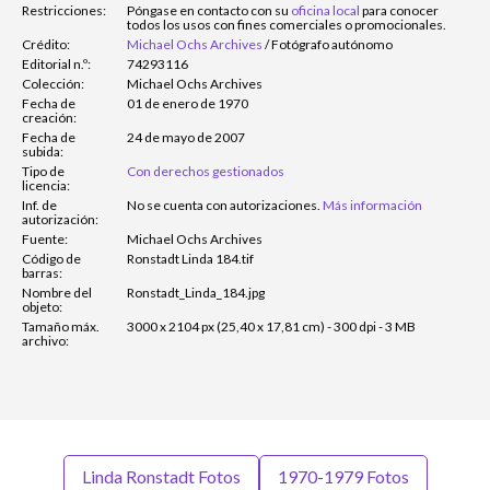
Restricciones:
Póngase en contacto con su
oficina local
para conocer
todos los usos con fines comerciales o promocionales.
Crédito:
Michael Ochs Archives
/
Fotógrafo autónomo
Editorial n.º:
74293116
Colección:
Michael Ochs Archives
Fecha de
01 de enero de 1970
creación:
Fecha de
24 de mayo de 2007
subida:
Tipo de
Con derechos gestionados
licencia:
Inf. de
No se cuenta con autorizaciones.
Más información
autorización:
Fuente:
Michael Ochs Archives
Código de
Ronstadt Linda 184.tif
barras:
Nombre del
Ronstadt_Linda_184.jpg
objeto:
Tamaño máx.
3000 x 2104 px (25,40 x 17,81 cm) - 300 dpi - 3 MB
archivo:
Linda Ronstadt Fotos
1970-1979 Fotos