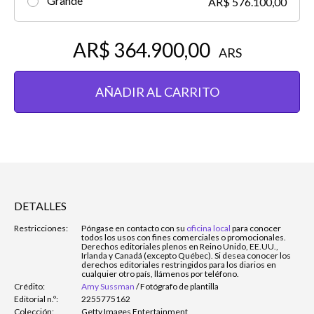
Grande
AR$ 576.100,00
AR$ 364.900,00
ARS
AÑADIR AL CARRITO
DETALLES
Restricciones:
Póngase en contacto con su
oficina local
para conocer
todos los usos con fines comerciales o promocionales.
Derechos editoriales plenos en Reino Unido, EE.UU.,
Irlanda y Canadá (excepto Québec). Si desea conocer los
derechos editoriales restringidos para los diarios en
cualquier otro país, llámenos por teléfono.
Crédito:
Amy Sussman
/
Fotógrafo de plantilla
Editorial n.º:
2255775162
Colección:
Getty Images Entertainment