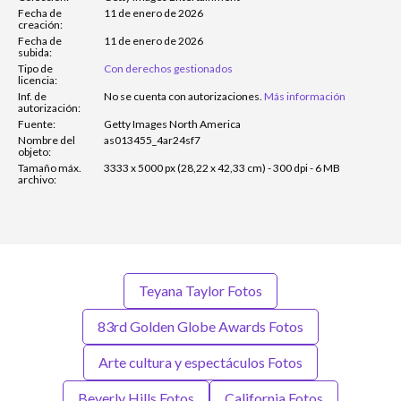
Fecha de
11 de enero de 2026
creación:
Fecha de
11 de enero de 2026
subida:
Tipo de
Con derechos gestionados
licencia:
Inf. de
No se cuenta con autorizaciones.
Más información
autorización:
Fuente:
Getty Images North America
Nombre del
as013455_4ar24sf7
objeto:
Tamaño máx.
3333 x 5000 px (28,22 x 42,33 cm) - 300 dpi - 6 MB
archivo:
Teyana Taylor Fotos
83rd Golden Globe Awards Fotos
Arte cultura y espectáculos Fotos
Beverly Hills Fotos
California Fotos