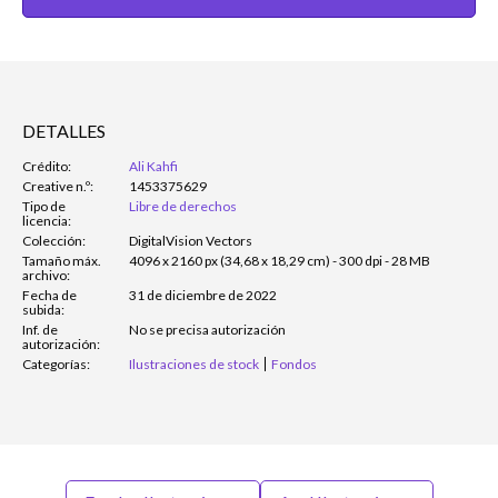
DETALLES
Crédito:
Ali Kahfi
Creative n.º:
1453375629
Tipo de
Libre de derechos
licencia:
Colección:
DigitalVision Vectors
Tamaño máx.
4096 x 2160 px (34,68 x 18,29 cm) - 300 dpi - 28 MB
archivo:
Fecha de
31 de diciembre de 2022
subida:
Inf. de
No se precisa autorización
autorización:
Categorías:
Ilustraciones de stock
Fondos