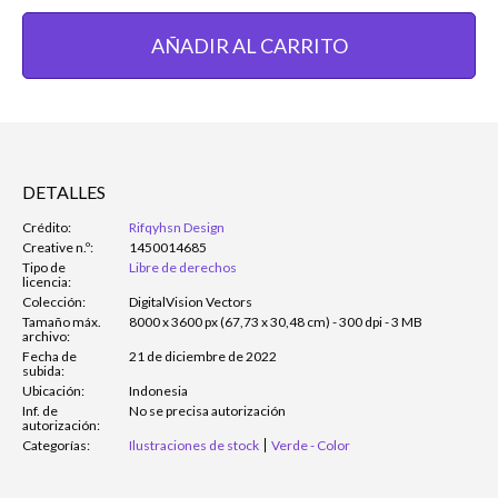
AÑADIR AL CARRITO
DETALLES
Crédito:
Rifqyhsn Design
Creative n.º:
1450014685
Tipo de
Libre de derechos
licencia:
Colección:
DigitalVision Vectors
Tamaño máx.
8000 x 3600 px (67,73 x 30,48 cm) - 300 dpi - 3 MB
archivo:
Fecha de
21 de diciembre de 2022
subida:
Ubicación:
Indonesia
Inf. de
No se precisa autorización
autorización:
Categorías:
Ilustraciones de stock
Verde - Color