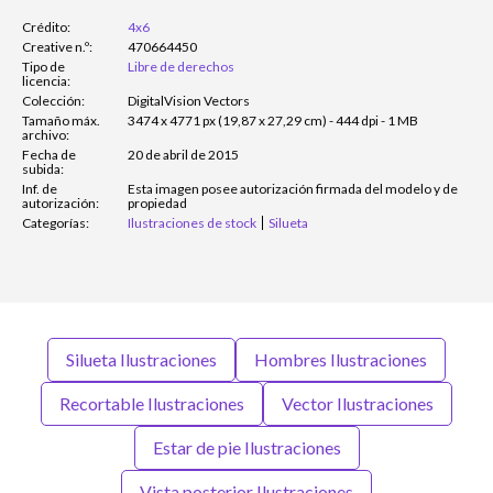
Crédito:
4x6
Creative n.º:
470664450
Tipo de
Libre de derechos
licencia:
Colección:
DigitalVision Vectors
Tamaño máx.
3474 x 4771 px (19,87 x 27,29 cm) - 444 dpi - 1 MB
archivo:
Fecha de
20 de abril de 2015
subida:
Inf. de
Esta imagen posee autorización firmada del modelo y de
autorización:
propiedad
Categorías:
Ilustraciones de stock
Silueta
Silueta Ilustraciones
Hombres Ilustraciones
Recortable Ilustraciones
Vector Ilustraciones
Estar de pie Ilustraciones
Vista posterior Ilustraciones