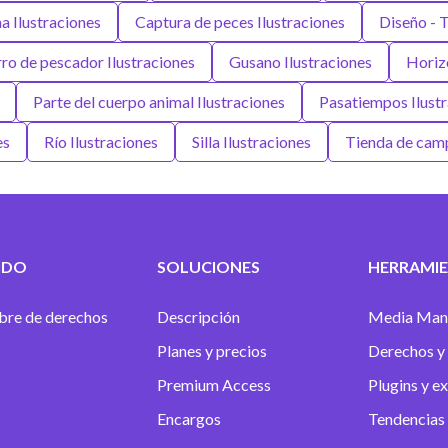
a Ilustraciones
Captura de peces Ilustraciones
Diseño - 
ro de pescador Ilustraciones
Gusano Ilustraciones
Horizo
Parte del cuerpo animal Ilustraciones
Pasatiempos Ilust
es
Río Ilustraciones
Silla Ilustraciones
Tienda de camp
IDO
SOLUCIONES
HERRAMIE
ibre de derechos
Descripción
Media Man
Planes y precios
Derechos y 
Premium Access
Plugins y e
Encargos
Tendencias 