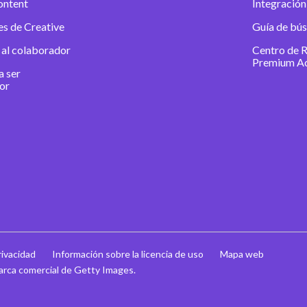
ontent
Integración
es de Creative
Guía de bú
 al colaborador
Centro de 
Premium A
a ser
or
rivacidad
Información sobre la licencia de uso
Mapa web
arca comercial de Getty Images.