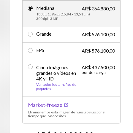
Mediana
Editorial
AR$ 364.880,00
1883 x 1596 px (15,94 x 13,51 cm)
300 dpi | 3 MP
Grande
AR$ 576.100,00
EPS
AR$ 576.100,00
Cinco imágenes
AR$ 437.500,00
por descarga
grandes o vídeos en
4K y HD
Ver todos los tamaños de
paquetes
Market-freeze
Eliminaremos esta imagen de nuestro sitio por el
tiempo que lo necesites.