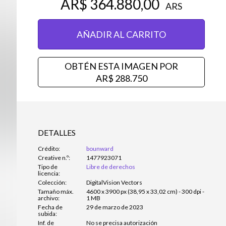
AR$ 364.880,00
ARS
AÑADIR AL CARRITO
OBTÉN ESTA IMAGEN POR
AR$ 288.750
DETALLES
Crédito:
bounward
Creative n.º:
1477923071
Tipo de
Libre de derechos
licencia:
Colección:
DigitalVision Vectors
Tamaño máx.
4600 x 3900 px (38,95 x 33,02 cm) - 300 dpi -
archivo:
1 MB
Fecha de
29 de marzo de 2023
subida:
Inf. de
No se precisa autorización