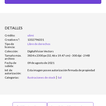
DETALLES
Crédito:
ulimi
Creative n.º:
1332796331
Tipo de
Libre de derechos
licencia:
Colección:
DigitalVision Vectors
Tamaño máx.
3834 x 2300 px (32,46 x 19,47 cm) - 300 dpi - 2 MB
archivo:
Fecha de
09 de agosto de 2021
subida:
Inf. de
Esta imagen posee autorización firmada de propiedad
autorización:
Categorías:
Ilustraciones de stock
Sol