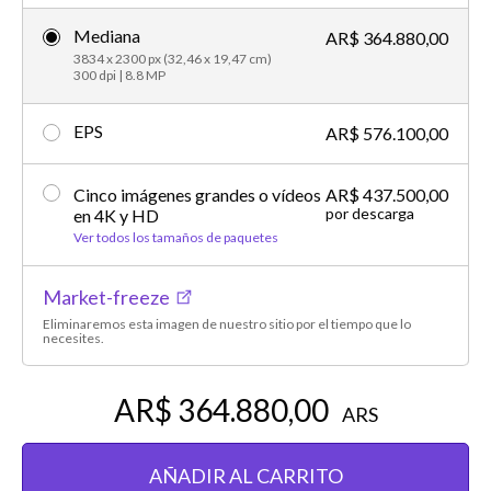
Mediana
AR$ 364.880,00
3834 x 2300 px (32,46 x 19,47 cm)
300 dpi | 8.8 MP
EPS
AR$ 576.100,00
Cinco imágenes grandes o vídeos
AR$ 437.500,00
por descarga
en 4K y HD
Ver todos los tamaños de paquetes
Market-freeze
Eliminaremos esta imagen de nuestro sitio por el tiempo que lo
necesites.
AR$ 364.880,00
ARS
AÑADIR AL CARRITO