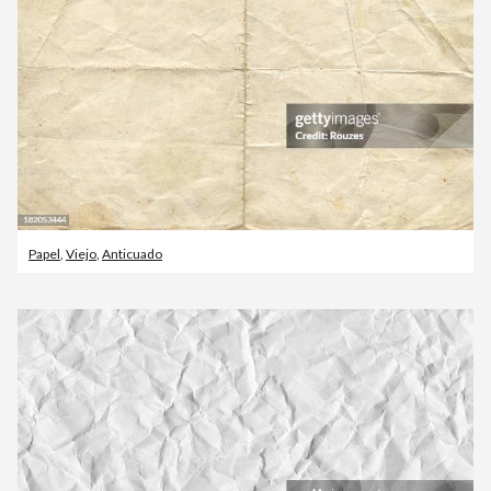
Papel
,
Viejo
,
Anticuado