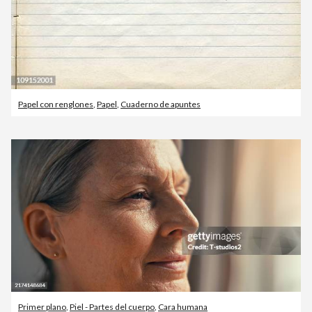
Papel con renglones
,
Papel
,
Cuaderno de apuntes
Primer plano
,
Piel - Partes del cuerpo
,
Cara humana