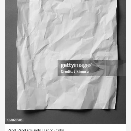
Papel
,
Papel arrugado
,
Blanco - Color