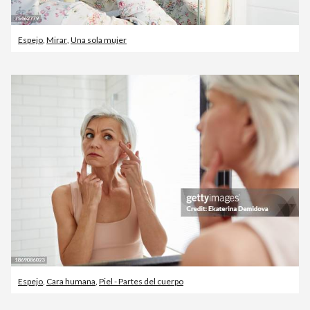
Espejo
,
Mirar
,
Una sola mujer
Espejo
,
Cara humana
,
Piel - Partes del cuerpo