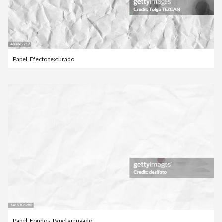
Papel
,
Efecto texturado
Papel
,
Fondos
,
Papel arrugado