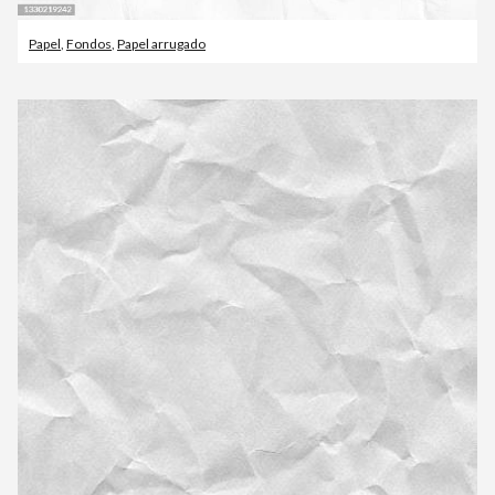
Papel
,
Fondos
,
Papel arrugado