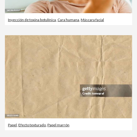
Inyección de toxina botulínica
,
Cara humana
,
Máscara facial
Papel
,
Efecto texturado
,
Papel marrón