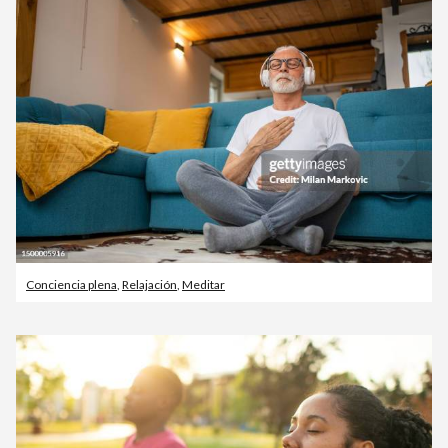
Conciencia plena
,
Relajación
,
Meditar