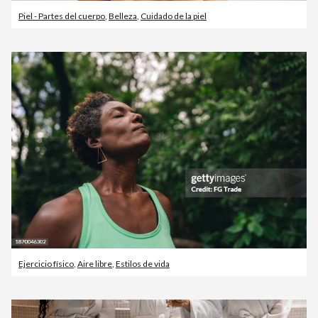
Piel - Partes del cuerpo
,
Belleza
,
Cuidado de la piel
Ejercicio físico
,
Aire libre
,
Estilos de vida