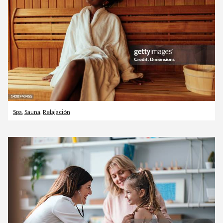
Spa
,
Sauna
,
Relajación