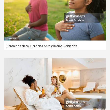
Conciencia plena
,
Ejercicios de respiración
,
Relajación