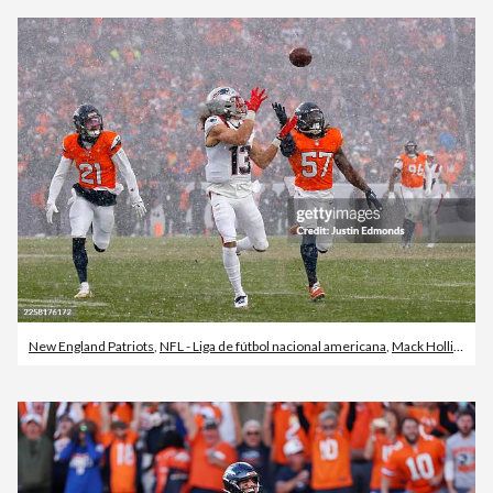
New England Patriots
,
NFL - Liga de fútbol nacional americana
,
Mack Hollins