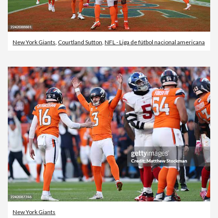
New York Giants
,
Courtland Sutton
,
NFL - Liga de fútbol nacional americana
New York Giants