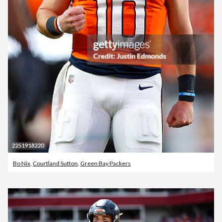
Bo Nix
,
Courtland Sutton
,
Green Bay Packers