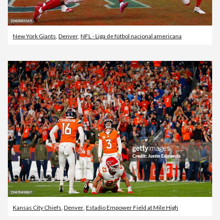
New York Giants
,
Denver
,
NFL - Liga de fútbol nacional americana
Kansas City Chiefs
,
Denver
,
Estadio Empower Field at Mile High