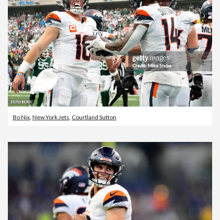
Bo Nix
,
New York Jets
,
Courtland Sutton