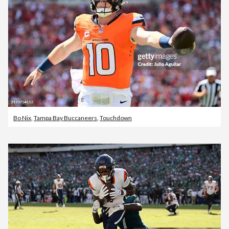
Bo Nix
,
Tampa Bay Buccaneers
,
Touchdown