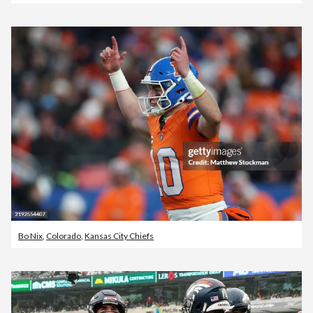
Bo Nix
,
Colorado
,
Kansas City Chiefs