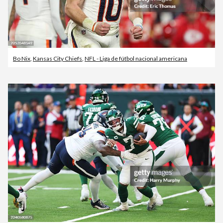
Bo Nix
,
Kansas City Chiefs
,
NFL - Liga de fútbol nacional americana