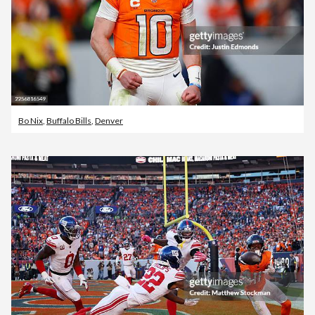
Bo Nix
,
Buffalo Bills
,
Denver