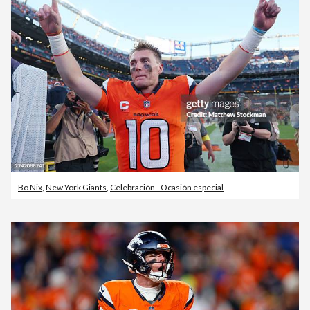
Bo Nix
,
New York Giants
,
Celebración - Ocasión especial