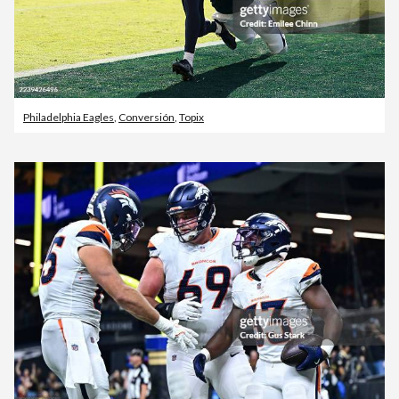
Philadelphia Eagles
,
Conversión
,
Topix