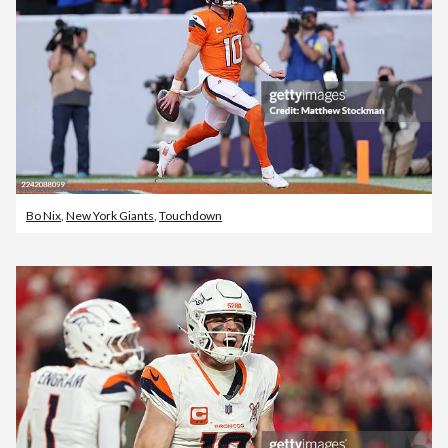
Bo Nix
,
New York Giants
,
Touchdown