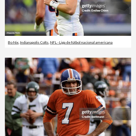
Bo Nix
,
Indianapolis Colts
,
NFL - Liga de fútbol nacional americana