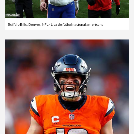
Buffalo Bills
,
Denver
,
NFL - Liga de fútbol nacional americana