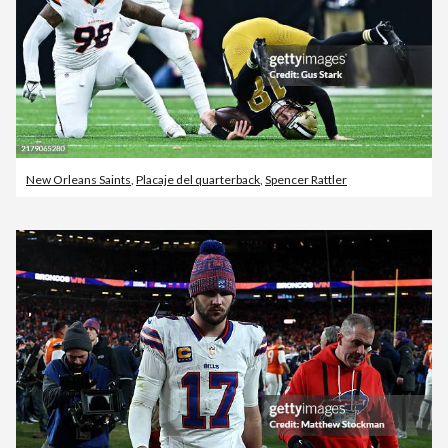
New Orleans Saints
,
Placaje del quarterback
,
Spencer Rattler