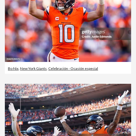
Bo Nix
,
New York Giants
,
Celebración - Ocasión especial