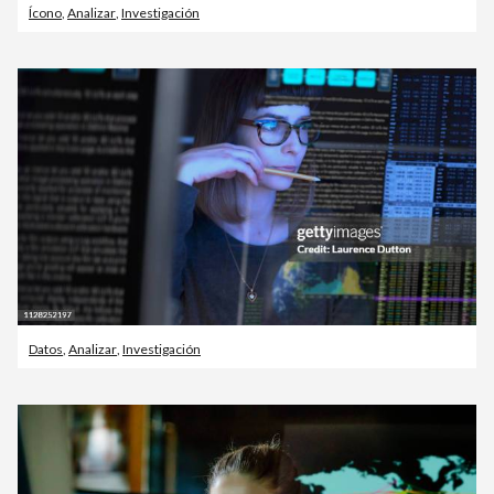
Ícono
,
Analizar
,
Investigación
Datos
,
Analizar
,
Investigación