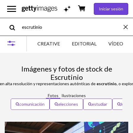
Iniciar sesión
CREATIVE
EDITORIAL
VÍDEO
Imágenes y fotos de stock de
Escrutinio
en alta resolución y representaciones auténticas de
escrutinio
, o expl
Fotos
Ilustraciones
comunicación
elecciones
estudiar
lupa