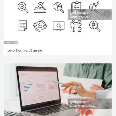
Ícono
,
Examinar
,
Consejo