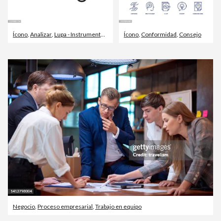
Ícono
,
Analizar
,
Lupa - Instrumento óptico
Ícono
,
Conformidad
,
Consejo
Negocio
,
Proceso empresarial
,
Trabajo en equipo