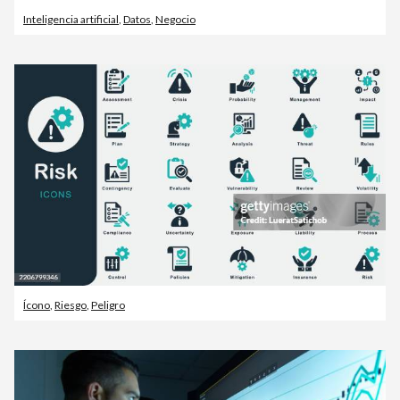
Inteligencia artificial
,
Datos
,
Negocio
Ícono
,
Riesgo
,
Peligro