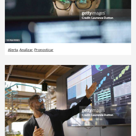
Alerta
,
Analizar
,
Pronosticar