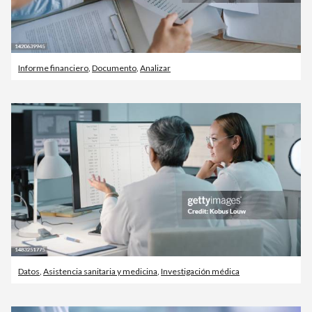
Informe financiero
,
Documento
,
Analizar
Datos
,
Asistencia sanitaria y medicina
,
Investigación médica