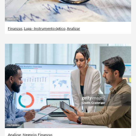
Finanzas
,
Lupa - Instrumento óptico
,
Analizar
Analizar
,
Negocio
,
Finanzas