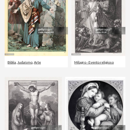
Biblia
,
Judaísmo
,
Arte
Milagro - Evento religioso