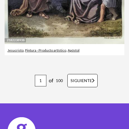
Jesucristo
,
Pintura - Producto artístico
,
Apóstol
of
100
SIGUIENTE