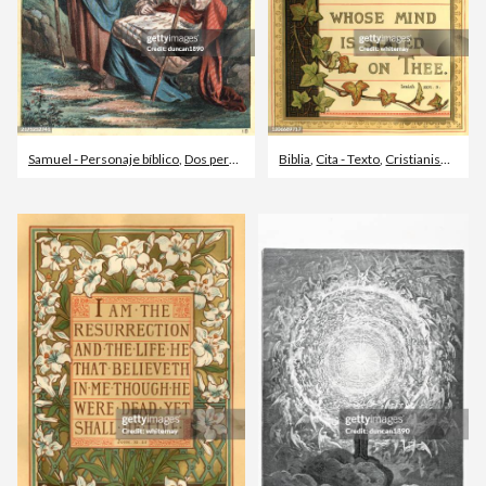
Samuel - Personaje bíblico
,
Dos personas
,
Antiguo Testamento
Biblia
,
Cita - Texto
,
Cristianismo