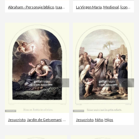
Abraham - Personaje bíblico
,
Isaac - Personaje bíblico
La Virgen María
,
Biblia
,
Medieval
,
Ícono religioso
Jesucristo
,
Jardín de Getsemaní
,
Viejo
Jesucristo
,
Niño
,
Hijos