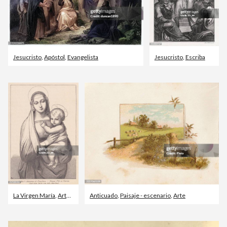
Jesucristo
,
Apóstol
,
Evangelista
Jesucristo
,
Escriba
La Virgen María
,
Arte
,
Cultura Italiana
Anticuado
,
Paisaje - escenario
,
Arte