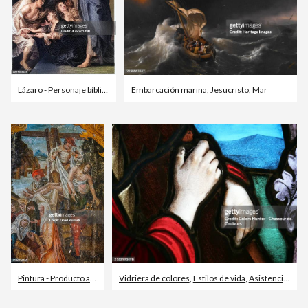
Lázaro - Personaje bíblico
,
Jesucristo
Embarcación marina
,
Hombres
,
Jesucristo
,
Mar
Pintura - Producto artístico
Vidriera de colores
,
Estilos de vida
,
Asistencia sanitaria y medicina