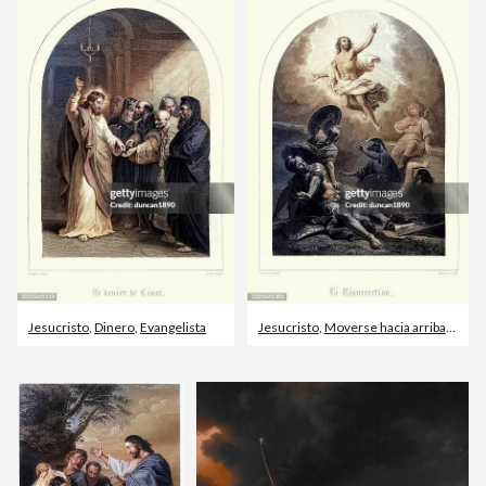
Jesucristo
,
Dinero
,
Evangelista
Jesucristo
,
Moverse hacia arriba
,
Día d