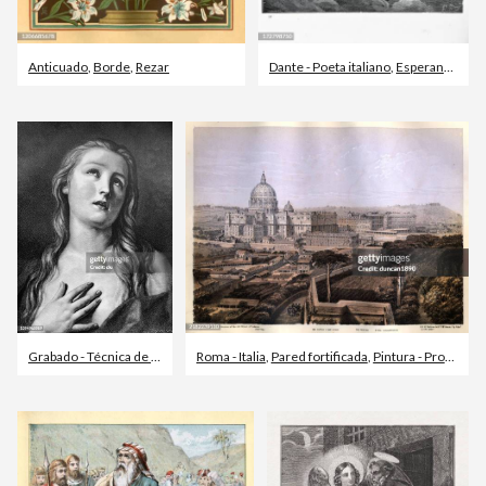
Anticuado
,
Borde
,
Rezar
Dante - Poeta italiano
,
Esperanza
,
Gus
Grabado - Técnica de ilustración
Roma - Italia
,
Santa Magdalena
,
Pared fortificada
,
Pintura - Producto artístico