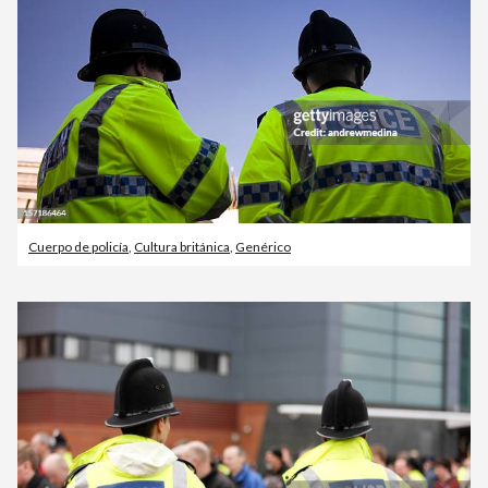
Cuerpo de policía
,
Cultura británica
,
Genérico