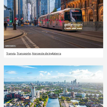
Tranvía
,
Transporte
,
Noroeste de Inglaterra