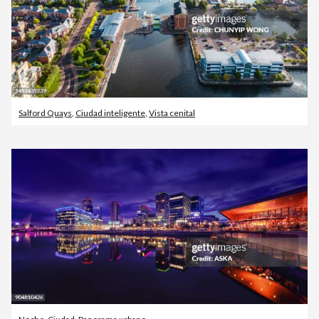
Salford Quays
,
Ciudad inteligente
,
Vista cenital