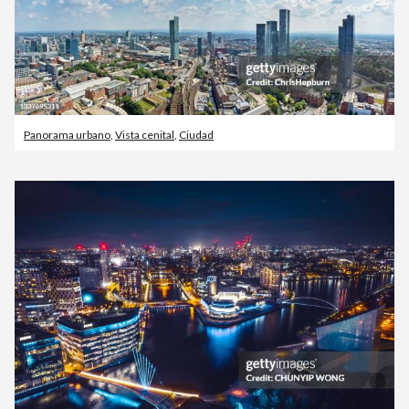
Panorama urbano
,
Vista cenital
,
Ciudad