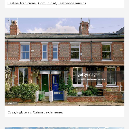
Festival tradicional
,
Comunidad
,
Festival de música
Casa
,
Inglaterra
,
Cañón de chimenea