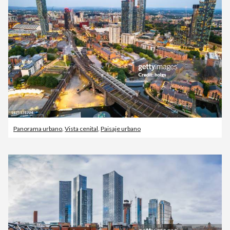
Panorama urbano
,
Vista cenital
,
Paisaje urbano