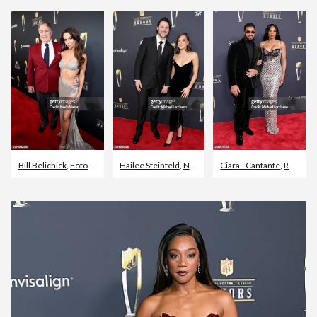
Bill Belichick
,
Fotografía - Imágenes
Hailee Steinfeld
,
Luisiana
,
NFL - Liga de fútbol nacional americana
Ciara - Cantante
,
Russell Wilson - Quarterback de fútbol americano