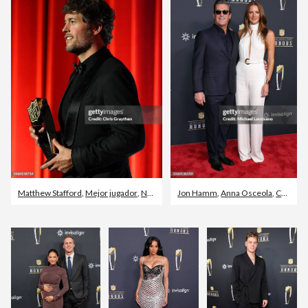
Matthew Stafford
,
Mejor jugador
,
NFL - Liga de fútbol nacional americana
Jon Hamm
,
Anna Osceola
,
California