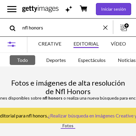
Iniciar sesión
CREATIVE
EDITORIAL
VÍDEO
Todo
Deportes
Espectáculos
Noticias
Fotos e imágenes de alta resolución
de Nfl Honors
enes disponibles sobre
nfl honors
o realiza una nueva búsqueda para enc
itorial para nfl honors.
¿Realizar búsqueda en
imágenes Creative y
Fotos