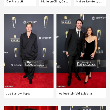
Dak Prescott
Madelyn Cline
,
California
Hailee Steinfeld
,
Luisiana
Joe Burrow
,
Topix
Hailee Steinfeld
,
Luisiana