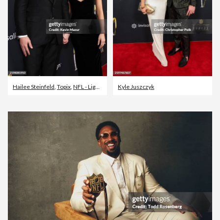
Hailee Steinfeld
,
Topix
,
NFL - Liga de fútbol nacional americana
Kyle Juszczyk