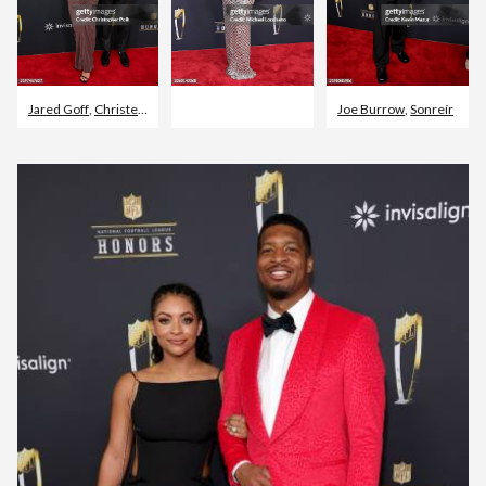
Jared Goff
,
Christen Harper
Joe Burrow
,
Sonreír