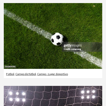
Fútbol
,
Campo de fútbol
,
Campo - Lugar deportivo