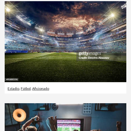
Estadio
,
Fútbol
,
Aficionado