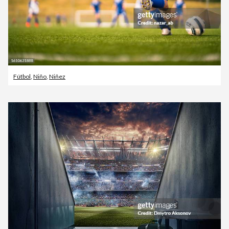
Fútbol
,
Niño
,
Niñez