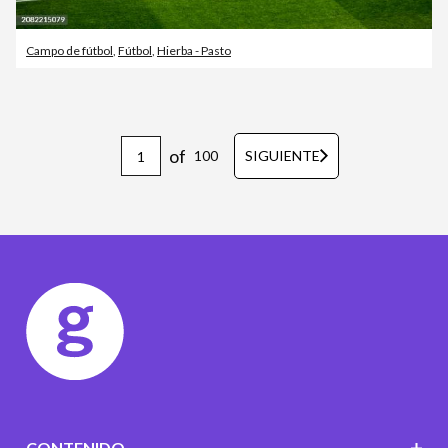
Campo de fútbol
,
Fútbol
,
Hierba - Pasto
of
100
SIGUIENTE
CONTENIDO