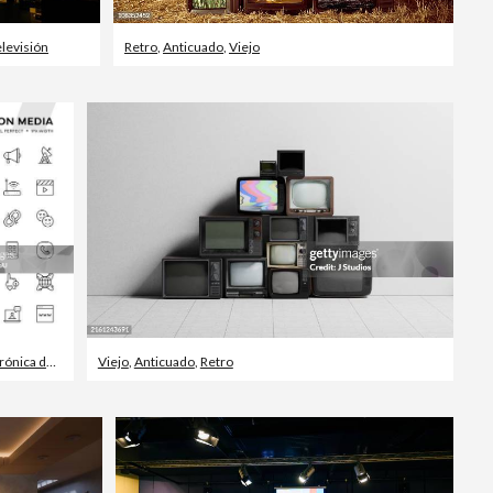
elevisión
Retro
,
Anticuado
,
Viejo
ca de audio
Viejo
,
Anticuado
,
Retro