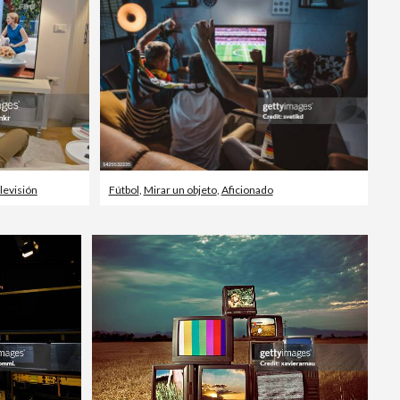
elevisión
Fútbol
,
Mirar un objeto
,
Aficionado