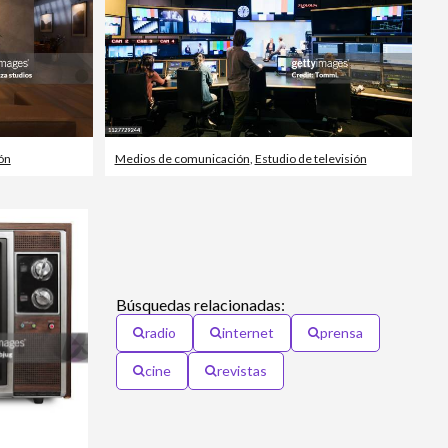
ón
Medios de comunicación
,
Estudio de televisión
Búsquedas relacionadas:
radio
internet
prensa
cine
revistas