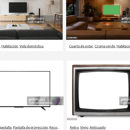
r
,
Habitación
,
Vida doméstica
Cuarto de estar
,
Croma verde
,
Habitaci
pantalla
,
Pantalla de proyección
,
Recortable
Retro
,
Viejo
,
Anticuado