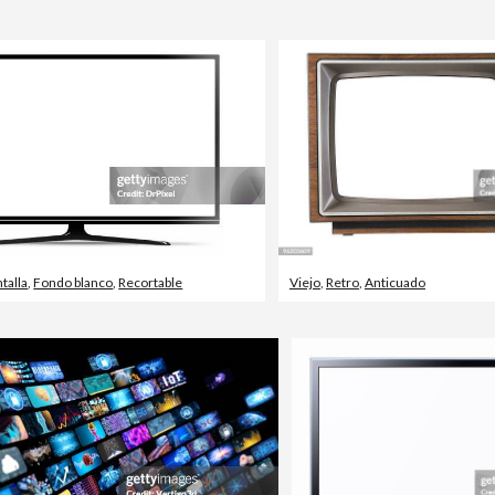
talla
,
Fondo blanco
,
Recortable
Viejo
,
Retro
,
Anticuado