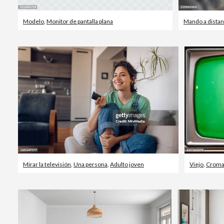
Modelo
,
Monitor de pantalla plana
Mando a distan
Mirar la televisión
,
Una persona
,
Adulto joven
Viejo
,
Croma