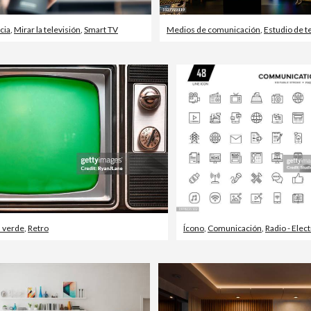
cia
,
Mirar la televisión
,
Smart TV
Medios de comunicación
,
Estudio de t
 verde
,
Retro
Ícono
,
Comunicación
,
Radio - Electróni