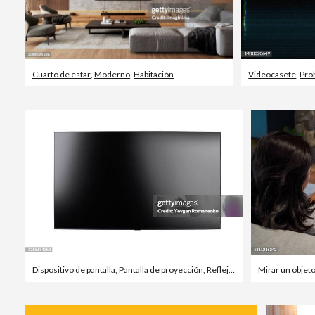
Cuarto de estar
,
Moderno
,
Habitación
Videocasete
,
Pro
Dispositivo de pantalla
,
Pantalla de proyección
,
Reflejo - Efecto de luz
Mirar un objet