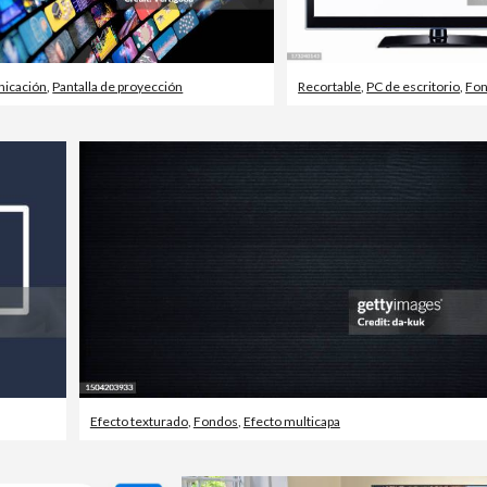
nicación
,
Pantalla de proyección
Recortable
,
PC de escritorio
,
Fon
Efecto texturado
,
Fondos
,
Efecto multicapa