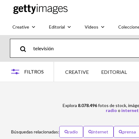
Creative
Editorial
Vídeos
Coleccion
FILTROS
CREATIVE
EDITORIAL
Explora
8.078.496
fotos de stock, imág
radio
o
internet
Búsquedas relacionadas:
radio
internet
prensa