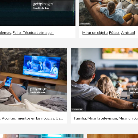
blemas
,
Fallo - Técnica de imagen
Mirar un objeto
,
Fútbol
,
Amistad
o
,
Acontecimientos en las noticias
,
Usar el teléfono
Familia
,
Mirar la televisión
,
Mirar un ob