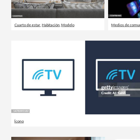
Cuarto de estar
,
Habitación
,
Modelo
Medios de comu
Ícono