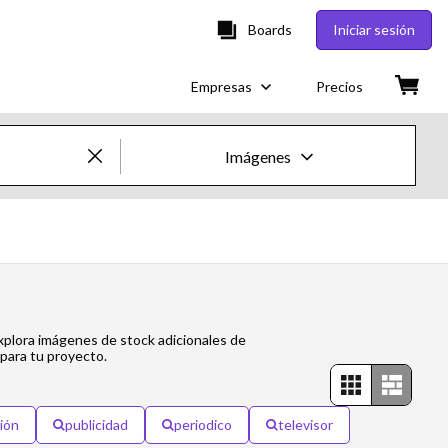
Boards
Iniciar sesión
Empresas
Precios
Imágenes
Imágenes y vídeos de Creative
Imágenes
Creative
explora imágenes de stock adicionales de
Editorial
 para tu proyecto.
Vídeos
ión
publicidad
periodico
televisor
Creative