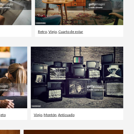
Retro
,
Viejo
,
Cuarto de estar
jeto
Viejo
,
Montón
,
Anticuado