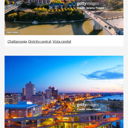
Chattanooga
,
Distrito central
,
Vista cenital