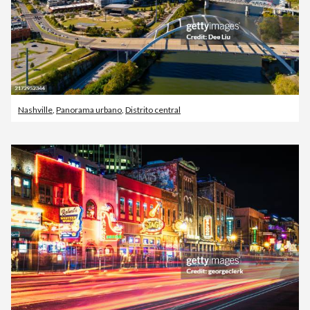
Nashville
,
Panorama urbano
,
Distrito central