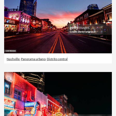
Nashville
,
Panorama urbano
,
Distrito central