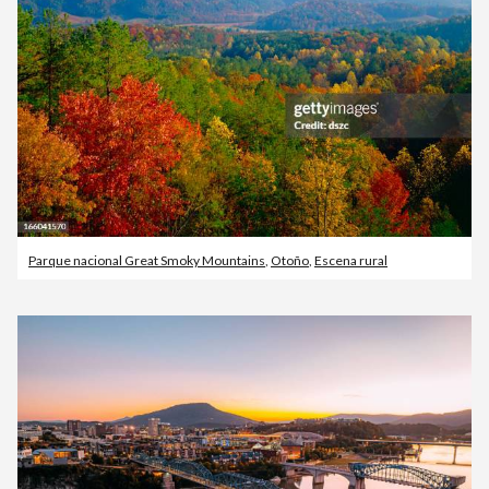
Parque nacional Great Smoky Mountains
,
Otoño
,
Escena rural