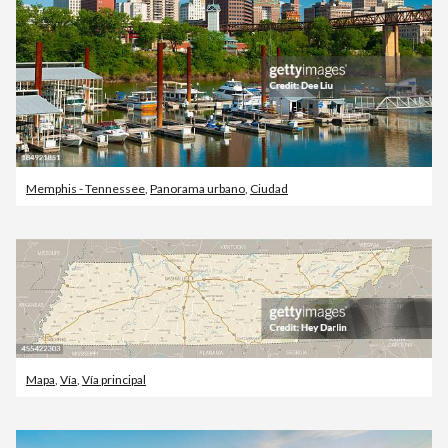
Memphis - Tennessee
,
Panorama urbano
,
Ciudad
Mapa
,
Vía
,
Vía principal