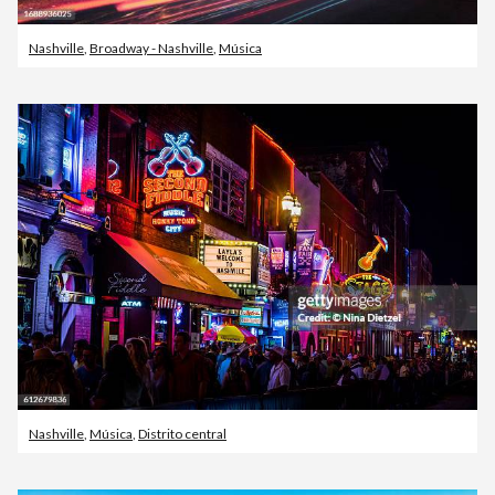
Nashville
,
Broadway - Nashville
,
Música
Nashville
,
Música
,
Distrito central