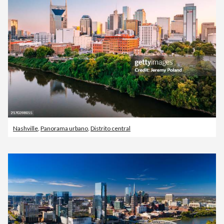
Nashville
,
Panorama urbano
,
Distrito central