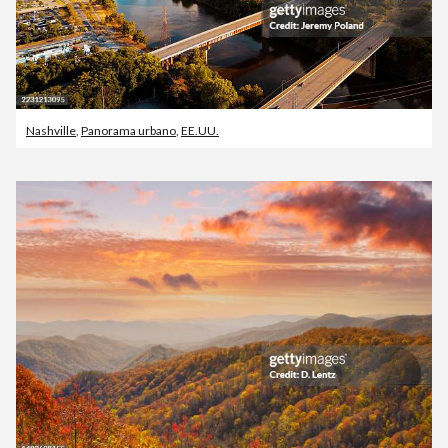
Nashville
,
Panorama urbano
,
EE.UU.