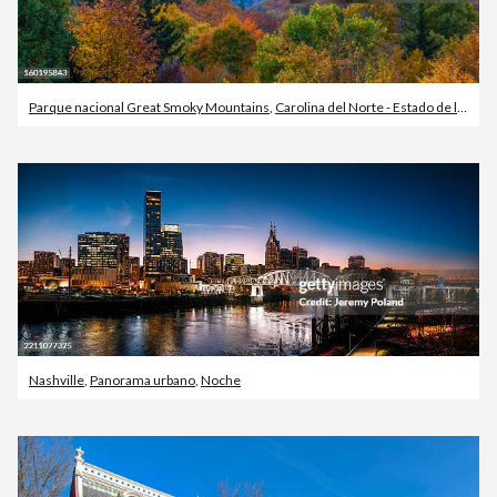
Parque nacional Great Smoky Mountains
,
Carolina del Norte - Estado de los EE. UU.
Nashville
,
Panorama urbano
,
Noche