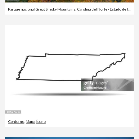
Parque nacional Great Smoky Mountains
,
Carolina del Norte - Estado de los EE. UU.
Contorno
,
Mapa
,
Ícono