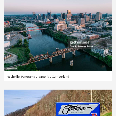
Nashville
,
Panorama urbano
,
Río Cumberland