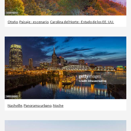
Otoño
,
Paisaje - escenario
,
Carolina del Norte - Estado de los EE. UU.
Nashville
,
Panorama urbano
,
Noche