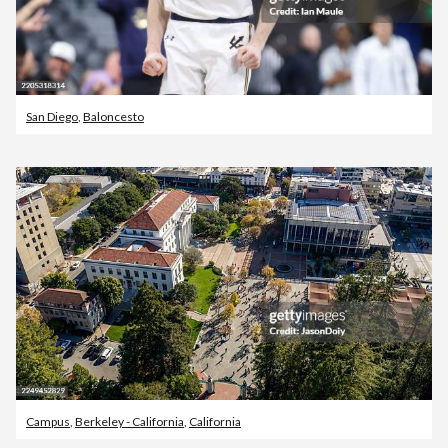
San Diego
,
Baloncesto
Campus
,
Berkeley - California
,
California