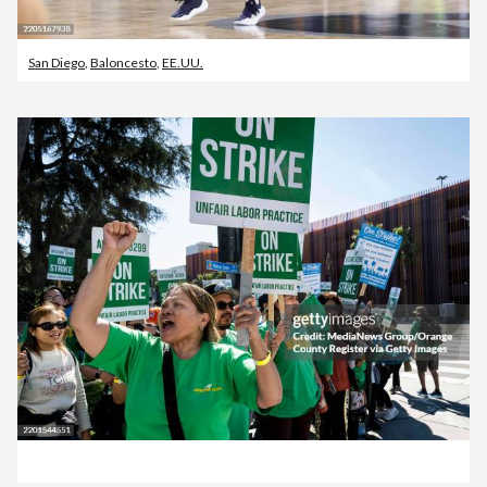
San Diego
,
Baloncesto
,
EE.UU.