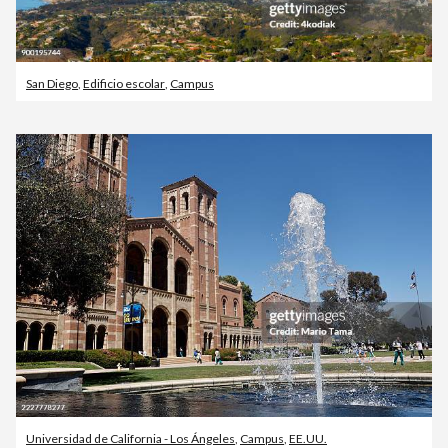
San Diego
,
Edificio escolar
,
Campus
Universidad de California - Los Ángeles
,
Campus
,
EE.UU.