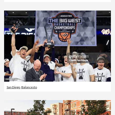
San Diego
,
Baloncesto