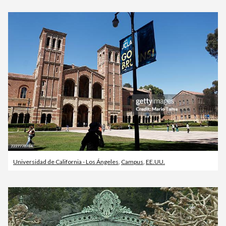
Universidad de California - Los Ángeles
,
Campus
,
EE.UU.