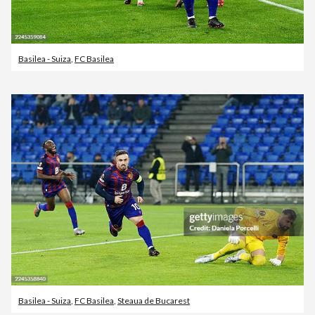
Basilea - Suiza
,
FC Basilea
Basilea - Suiza
,
FC Basilea
,
Steaua de Bucarest