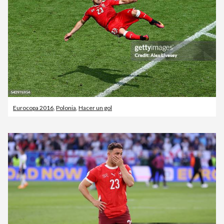
Eurocopa 2016
,
Polonia
,
Hacer un gol