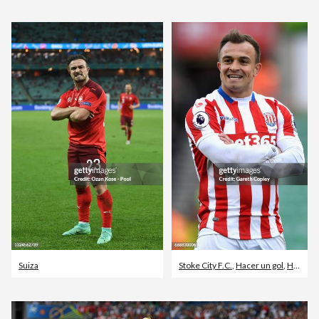
Suiza
Stoke City F.C.
,
Hacer un gol
,
Hull City A.F.C.