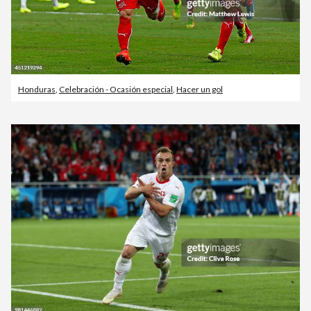
Honduras
,
Celebración - Ocasión especial
,
Hacer un gol