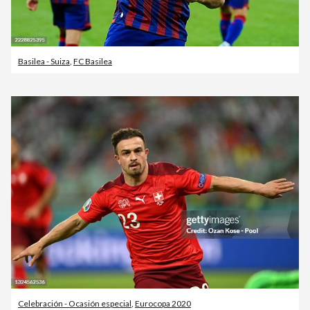
Basilea - Suiza
,
FC Basilea
Celebración - Ocasión especial
,
Eurocopa 2020