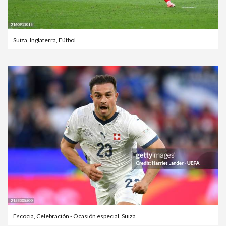
Suiza
,
Inglaterra
,
Fútbol
Escocia
,
Celebración - Ocasión especial
,
Suiza