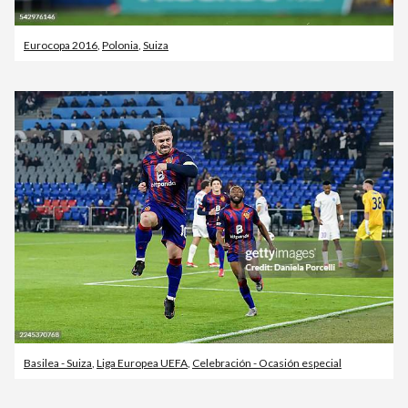
Eurocopa 2016
,
Polonia
,
Suiza
Basilea - Suiza
,
Liga Europea UEFA
,
Celebración - Ocasión especial