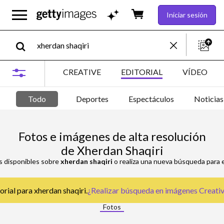
Iniciar sesión
CREATIVE
EDITORIAL
VÍDEO
Todo
Deportes
Espectáculos
Noticias
Fotos e imágenes de alta resolución
de Xherdan Shaqiri
s disponibles sobre
xherdan shaqiri
o realiza una nueva búsqueda para 
rial para xherdan shaqiri.
¿Realizar búsqueda en
imágenes Creative
Fotos