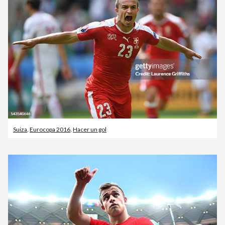
Suiza
,
Eurocopa 2016
,
Hacer un gol