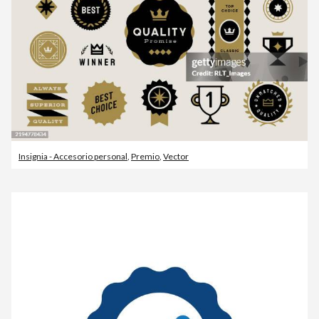
Insignia - Accesorio personal
,
Premio
,
Vector