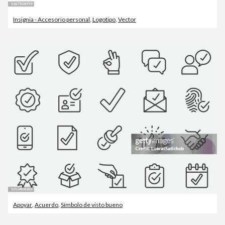
Insignia - Accesorio personal
,
Logotipo
,
Vector
Apoyar
,
Acuerdo
,
Símbolo de visto bueno