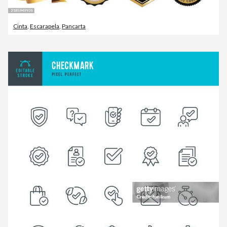
Cinta
,
Escarapela
,
Pancarta