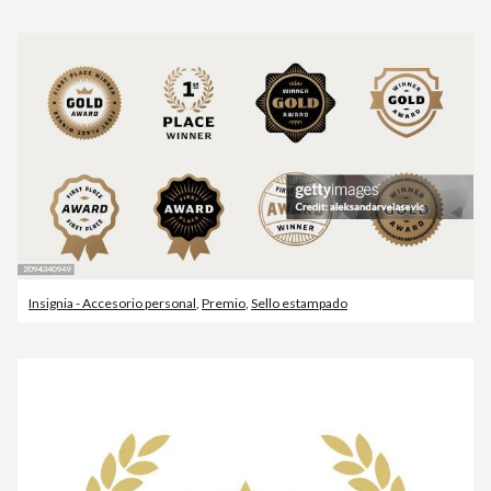
Insignia - Accesorio personal
,
Premio
,
Sello estampado