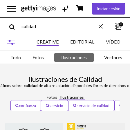
Iniciar sesión
CREATIVE
EDITORIAL
VÍDEO
Todo
Fotos
Ilustraciones
Vectores
Ilustraciones de Calidad
ráficos sobre
calidad
de alta resolución disponibles libres de derechos 
Fotos
Ilustraciones
confianza
servicio
servicio de calidad
tra