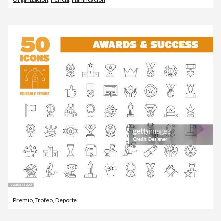
Premio
,
Trofeo
,
Deporte