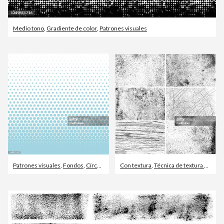
Medio tono
,
Gradiente de color
,
Patrones visuales
Patrones visuales
,
Fondos
,
Círculo
Con textura
,
Técnica de textura grunge