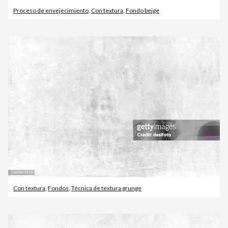
Proceso de envejecimiento
,
Con textura
,
Fondo beige
Con textura
,
Fondos
,
Técnica de textura grunge