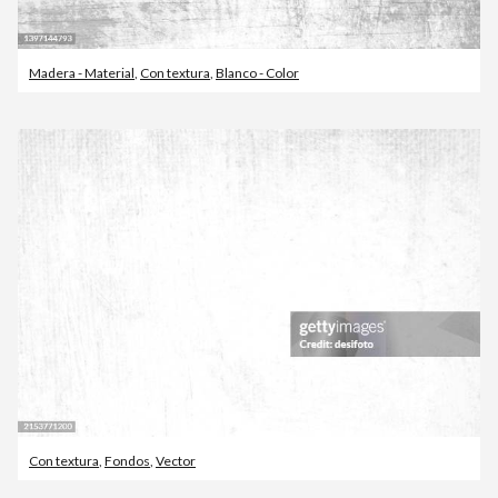
Madera - Material
,
Con textura
,
Blanco - Color
Con textura
,
Fondos
,
Vector