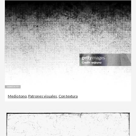
Medio tono
,
Patrones visuales
,
Con textura