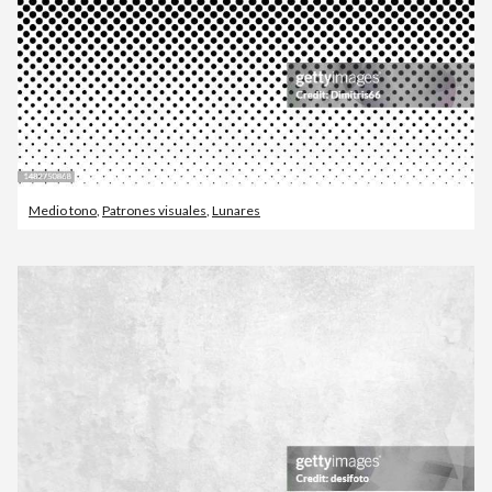
Medio tono
,
Patrones visuales
,
Lunares