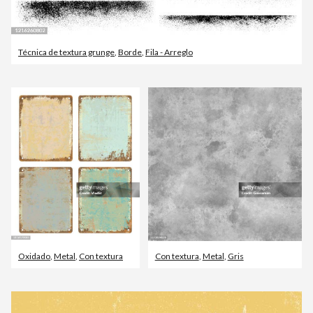
Técnica de textura grunge
,
Borde
,
Fila - Arreglo
Oxidado
,
Metal
,
Con textura
Con textura
,
Metal
,
Gris