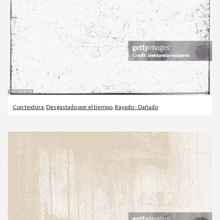
Con textura
,
Desgastado por el tiempo
,
Rayado - Dañado