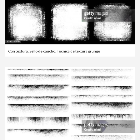
Con textura
,
Sello de caucho
,
Técnica de textura grunge