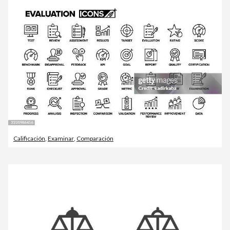
Calificación
,
Examinar
,
Comparación