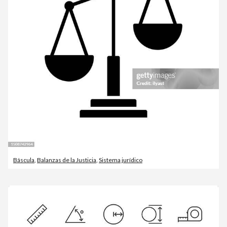
Báscula
,
Balanzas de la Justicia
,
Sistema jurídico