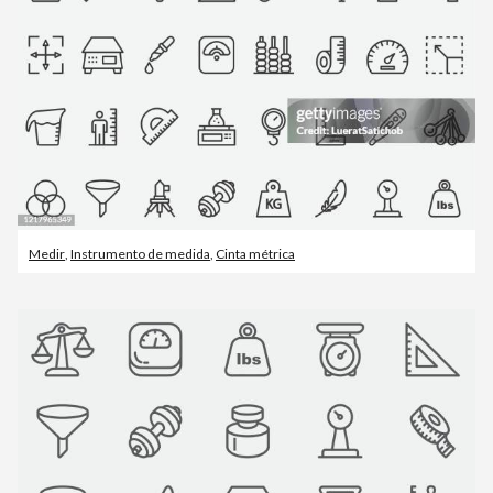
Medir
,
Instrumento de medida
,
Cinta métrica