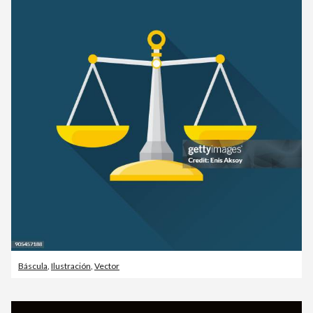
Báscula
,
Ilustración
,
Vector