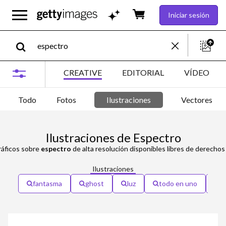
Iniciar sesión
CREATIVE
EDITORIAL
VÍDEO
Todo
Fotos
Ilustraciones
Vectores
Ilustraciones de Espectro
ráficos sobre
espectro
de alta resolución disponibles libres de derecho
Ilustraciones
fantasma
ghost
luz
todo en uno
c