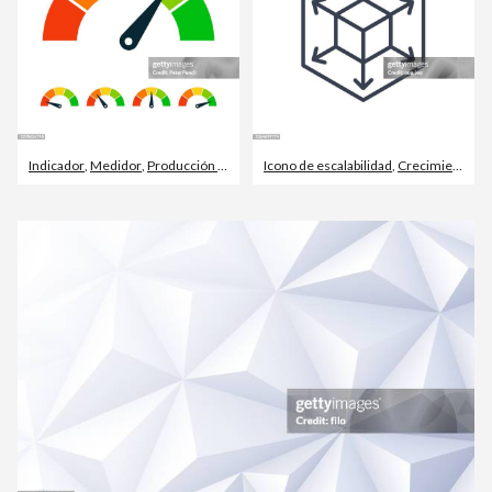
Indicador
,
Medidor
,
Producción de combustible y energía
Icono de escalabilidad
,
Crecimiento
,
Cu