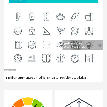
Medir
,
Instrumento de medida
,
En lo alto - Posición descriptiva