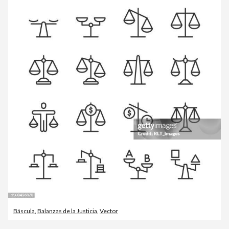
Báscula
,
Balanzas de la Justicia
,
Vector