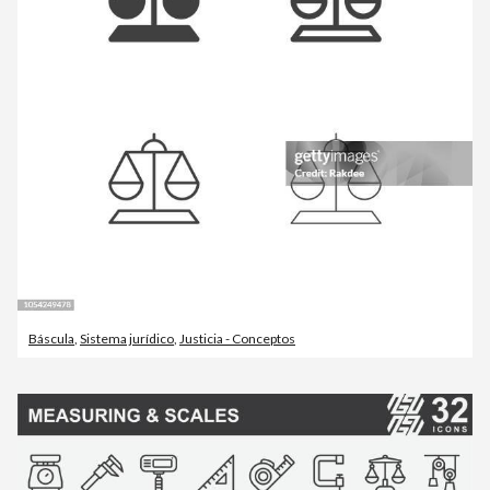
Báscula
,
Sistema jurídico
,
Justicia - Conceptos