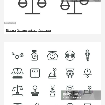
Báscula
,
Sistema jurídico
,
Contorno