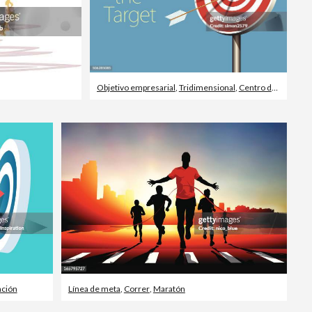
Objetivo empresarial
,
Tridimensional
,
Centro del Blanco
ación
Línea de meta
,
Correr
,
Maratón