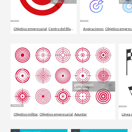
Objetivo empresarial
,
Centro del Blanco
,
Apuntar
Aspiraciones
,
Objetivo empresa
Objetivo militar
,
Objetivo empresarial
,
Apuntar
Línea 