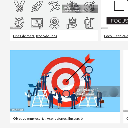
Línea de meta
,
Icono de línea
Foco - Técnica
Objetivo empresarial
,
Aspiraciones
,
Ilustración