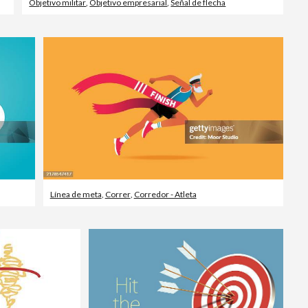
Objetivo militar
,
Objetivo empresarial
,
Señal de flecha
Línea de meta
,
Correr
,
Corredor - Atleta