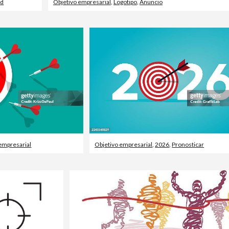
ad
Objetivo empresarial
,
Logotipo
,
Anuncio
empresarial
Objetivo empresarial
,
2026
,
Pronosticar