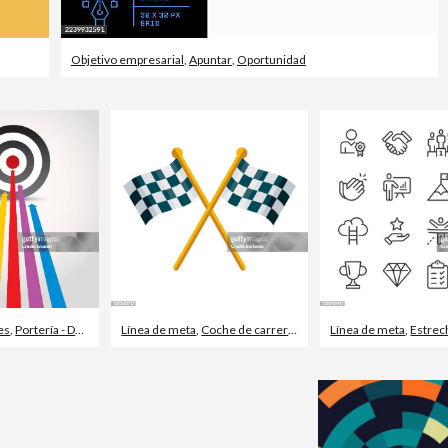
Objetivo empresarial
,
Apuntar
,
Oportunidad
es
,
Portería - Deporte
,
Objetivo militar
Línea de meta
,
Coche de carreras
,
Carrera
Línea de meta
,
Estrecha