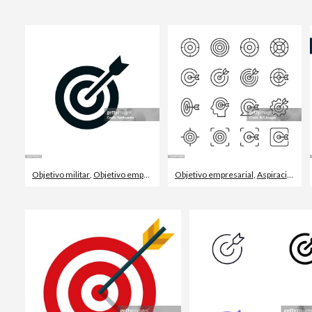
Objetivo militar
,
Objetivo empresarial
,
Objetivo empresarial
Aspiraciones
,
Aspiraciones
,