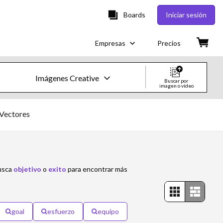
Boards
Iniciar sesión
Empresas
Precios
Imágenes Creative
Buscar por
imagen o vídeo
Imágenes y vídeos de Creative
Vectores
Imágenes
Creative
busca
objetivo
o
exito
para encontrar más
Editorial
Vídeos
goal
esfuerzo
equipo
Creative