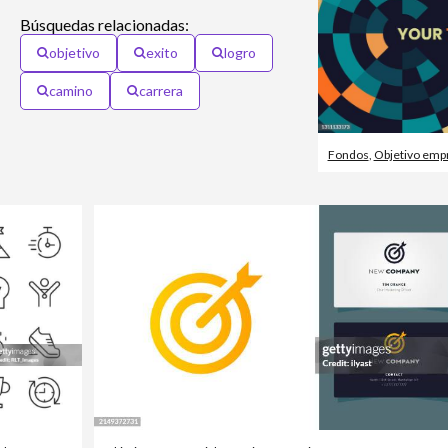
Búsquedas relacionadas:
objetivo
exito
logro
camino
carrera
,
Centro del Blanco
Fondos
,
Objetivo empr