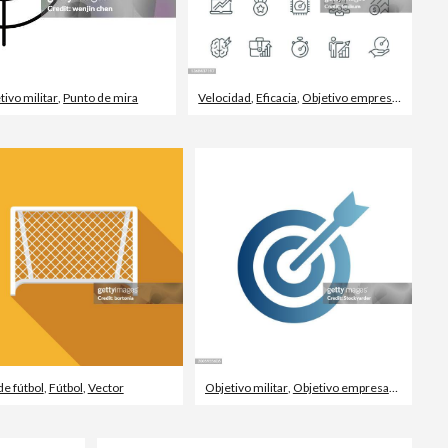
tivo militar
,
Punto de mira
Velocidad
,
Eficacia
,
Objetivo empresarial
de fútbol
,
Fútbol
,
Vector
Objetivo militar
,
Objetivo empresarial
,
Aspira