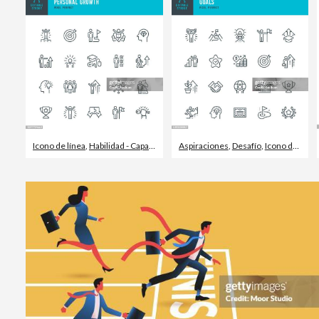
Icono de línea
,
Habilidad - Capacidad
,
Aspiraciones
Aspiraciones
,
Desafío
,
Icono de línea