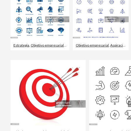
Estrategia
,
Objetivo empresarial
,
Estrategia de negocio
Objetivo empresarial
,
Aspiraciones