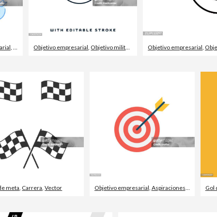
rial
,
Foco - Determinación
Objetivo empresarial
,
Objetivo militar
,
Aspiraciones
Objetivo empresarial
,
Obje
de meta
,
Carrera
,
Vector
Objetivo empresarial
,
Aspiraciones
,
Apuntar
Gol 