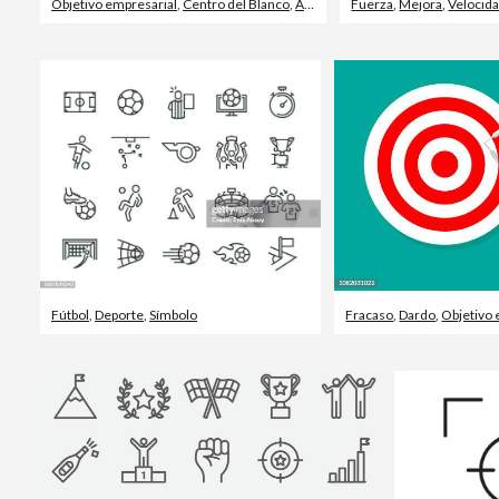
Objetivo empresarial
,
Centro del Blanco
,
Apuntar
Fuerza
,
Mejora
,
Velocid
Fútbol
,
Deporte
,
Símbolo
Fracaso
,
Dardo
,
Objetivo 