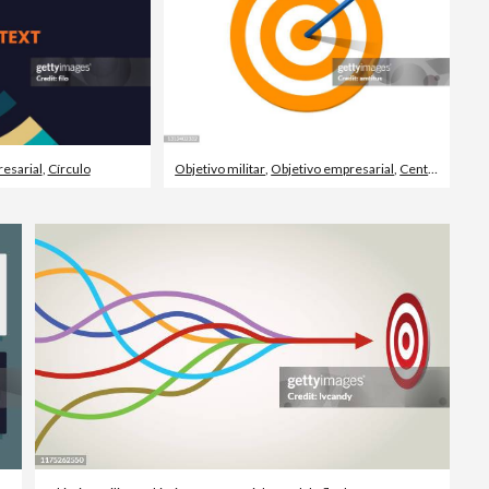
esarial
,
Círculo
Objetivo militar
,
Objetivo empresarial
,
Centro del Blanco