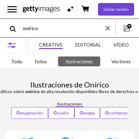
Iniciar sesión
CREATIVE
EDITORIAL
VÍDEO
Todo
Fotos
Ilustraciones
Vectores
Ilustraciones de Onírico
ráficos sobre
onírico
de alta resolución disponibles libres de derechos 
Ilustraciones
imaginación
sueño
magia
confianza en sí