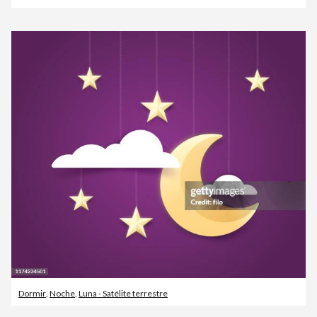
Dormir
,
Noche
,
Luna - Satélite terrestre