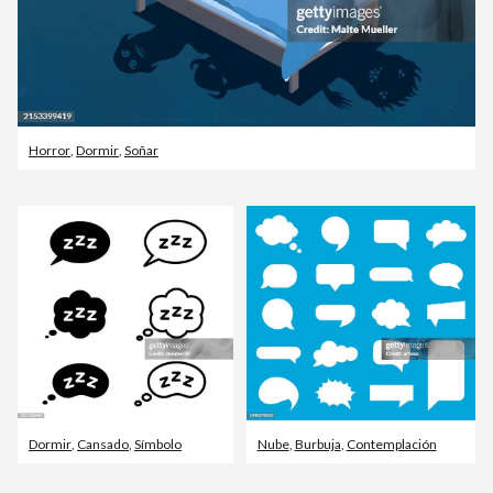
Horror
,
Dormir
,
Soñar
Dormir
,
Cansado
,
Símbolo
Nube
,
Burbuja
,
Contemplación