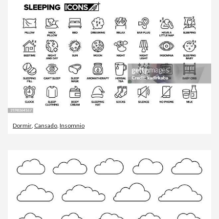
Dormir
,
Cansado
,
Insomnio