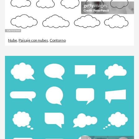
Nube
,
Paisaje con nubes
,
Contorno