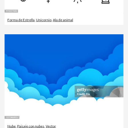
Forma de Estrella
,
Unicornio
,
Ala de animal
Nube
,
Paisaje con nubes
,
Vector